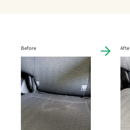
Before
Afte